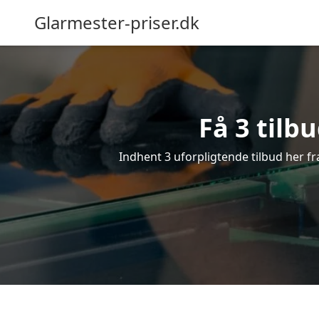
Glarmester-priser.dk
Få 3 tilb
Indhent 3 uforpligtende tilbud her fra