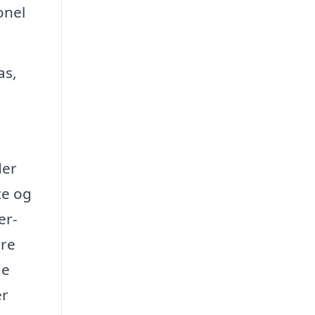
onel
as,
der
ce og
er-
ere
ge
er