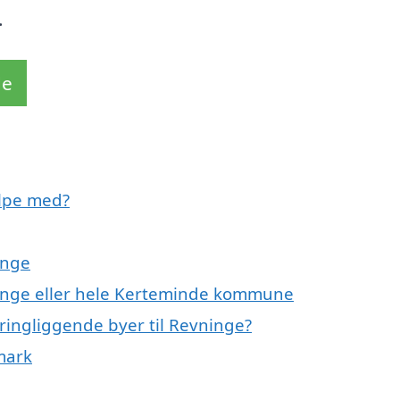
.
de
ælpe med?
inge
ninge eller hele Kerteminde kommune
ringliggende byer til Revninge?
mark