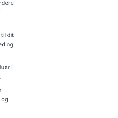
urdere
il dit
hed og
uer i
.
r
e og