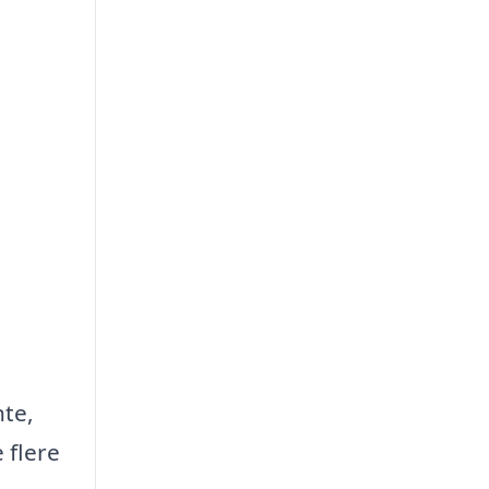
nte,
 flere