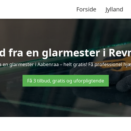
Forside
Jylland
ud fra en glarmester i Rev
 en glarmester i Aabenraa – helt gratis! Få professionel hjæ
Få 3 tilbud, gratis og uforpligtende