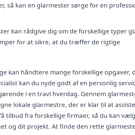
ner, så kan en glarmester sørge for en professi
er kan rådgive dig om de forskellige typer gl
per for at sikre, at du træffer de rigtige
inge kan håndtere mange forskellige opgaver, 
ecialist kan du nyde godt af en personlig servi
afgørende i en travl hverdag. Gennem glarmest
e lokale glarmestre, der er klar til at assist
 tilbud fra forskellige firmaer, så du kan væl
get og dit projekt. At finde den rette glarmest