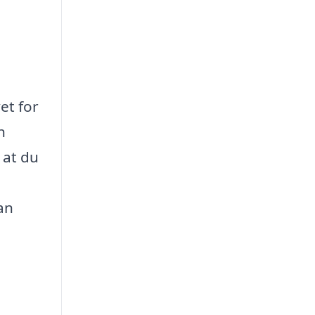
et for
n
 at du
an