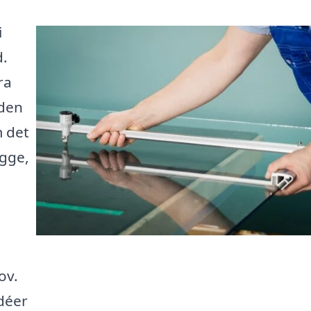
i
d.
ra
 den
m det
ægge,
ov.
idéer