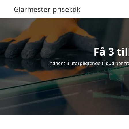
Glarmester-priser.dk
Få 3 ti
Indhent 3 uforpligtende tilbud her fra