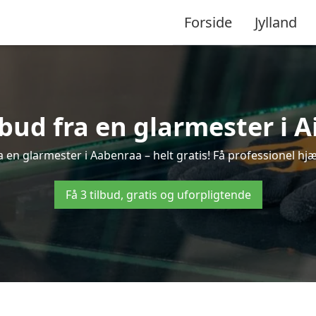
Forside
Jylland
lbud fra en glarmester i A
 en glarmester i Aabenraa – helt gratis! Få professionel hjæ
Få 3 tilbud, gratis og uforpligtende