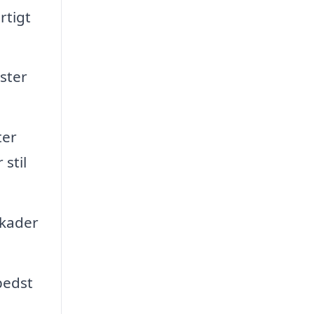
rtigt
ster
ter
stil
skader
bedst