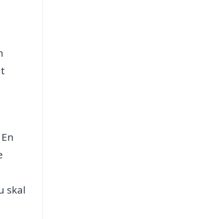
n
gt
 En
e
u skal