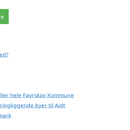
de
med?
 eller hele Favrskov Kommune
ringliggende byer til Aidt
nmark