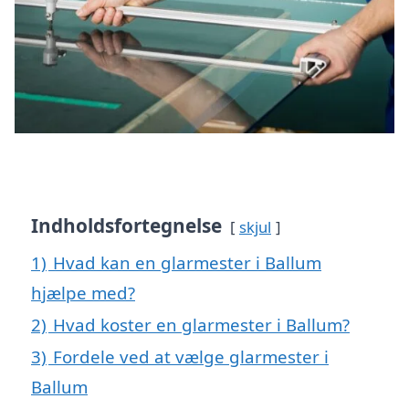
Indholdsfortegnelse
skjul
1)
Hvad kan en glarmester i Ballum
hjælpe med?
2)
Hvad koster en glarmester i Ballum?
3)
Fordele ved at vælge glarmester i
Ballum