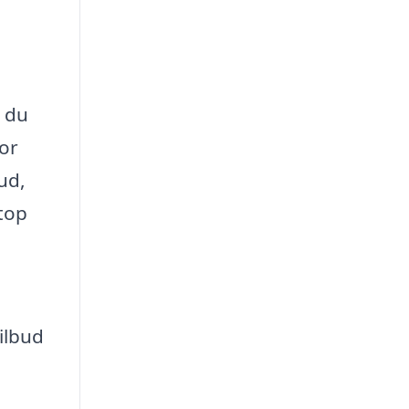
å du
for
ud,
etop
ilbud