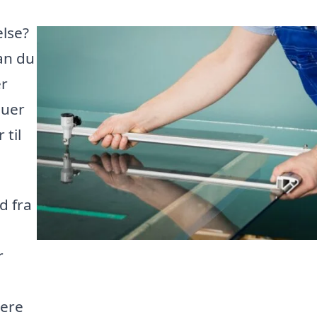
else?
kan du
er
duer
 til
d fra
r
tere