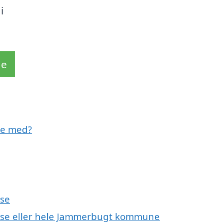
i
de
pe med?
lse
kelse eller hele Jammerbugt kommune