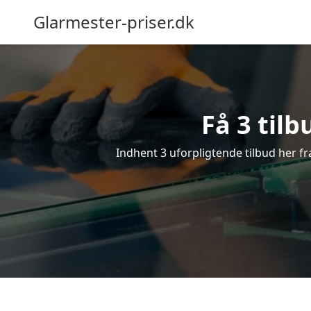
Glarmester-priser.dk
Få 3 tilb
Indhent 3 uforpligtende tilbud her fra