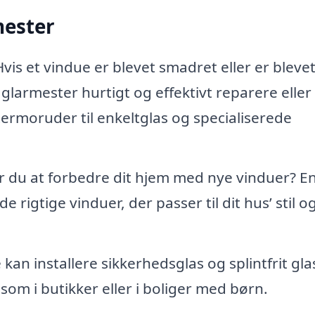
mester
vis et vindue er blevet smadret eller er bleve
glarmester hurtigt og effektivt reparere eller
 termoruder til enkeltglas og specialiserede
 du at forbedre dit hjem med nye vinduer? E
rigtige vinduer, der passer til dit hus’ stil o
an installere sikkerhedsglas og splintfrit glas
som i butikker eller i boliger med børn.