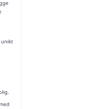
ægge
e
 unikt
lig.
 med