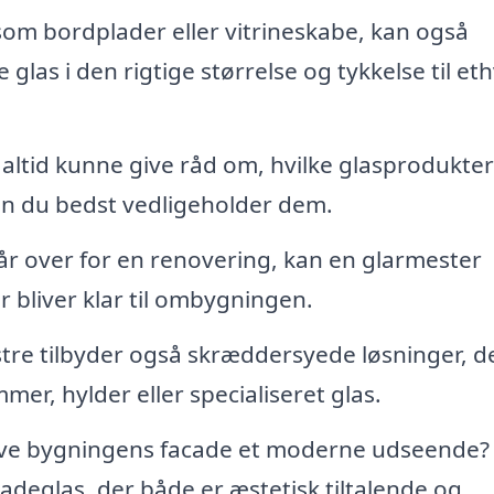
om bordplader eller vitrineskabe, kan også
 glas i den rigtige størrelse og tykkelse til et
 altid kunne give råd om, hvilke glasprodukter
an du bedst vedligeholder dem.
år over for en renovering, kan en glarmester
er bliver klar til ombygningen.
re tilbyder også skræddersyede løsninger, d
mer, hylder eller specialiseret glas.
 give bygningens facade et moderne udseende?
cadeglas, der både er æstetisk tiltalende og