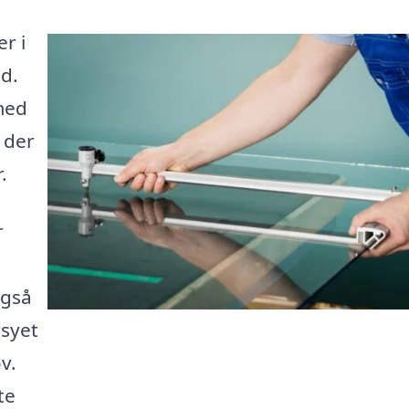
r i
ed.
med
 der
.
r
også
syet
v.
te