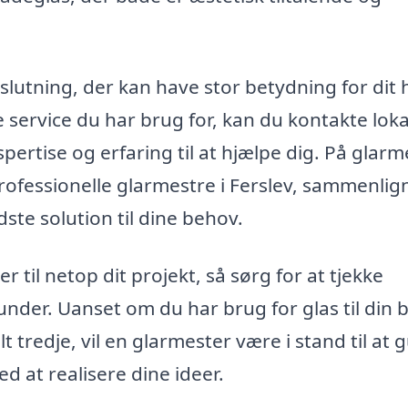
eslutning, der kan have stor betydning for dit
 service du har brug for, kan du kontakte loka
rtise og erfaring til at hjælpe dig. På glarm
professionelle glarmestre i Ferslev, sammenlig
dste solution til dine behov.
r til netop dit projekt, så sørg for at tjekke
under. Uanset om du har brug for glas til din b
 tredje, vil en glarmester være i stand til at 
 at realisere dine ideer.