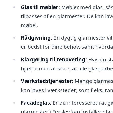
Glas til møbler:
Møbler med glas, sås
tilpasses af en glarmester. De kan lave
møbel.
Rådgivning:
En dygtig glarmester vil
er bedst for dine behov, samt hvord
Klargøring til renovering:
Hvis du st
hjælpe med at sikre, at alle glasparti
Værkstedstjenester:
Mange glarmest
kan laves i værkstedet, som f.eks. ram
Facadeglas:
Er du interesseret i at
glarmester i Ferslev kan installere fa