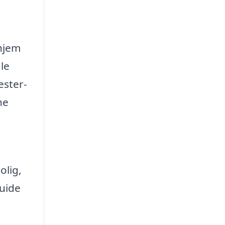
 hjem
le
ester-
ne
olig,
guide