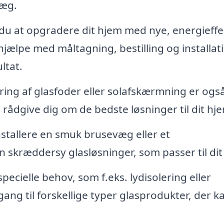
væg.
u at opgradere dit hjem med nye, energieffe
hjælpe med måltagning, bestilling og installat
ltat.
ing af glasfoder eller solafskærmning er ogs
 rådgive dig om de bedste løsninger til dit hj
stallere en smuk brusevæg eller et
 skræddersy glasløsninger, som passer til dit
pecielle behov, som f.eks. lydisolering eller
ng til forskellige typer glasprodukter, der k