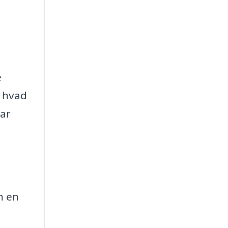
e
, hvad
har
n en