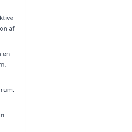
ktive
ion af
å en
em.
 rum.
an