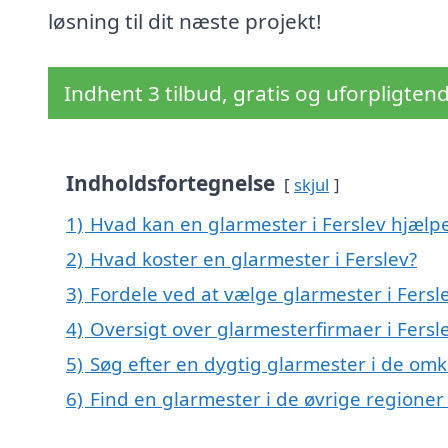
løsning til dit næste projekt!
Indhent 3 tilbud, gratis og uforpligten
Indholdsfortegnelse
skjul
1)
Hvad kan en glarmester i Ferslev hjæl
2)
Hvad koster en glarmester i Ferslev?
3)
Fordele ved at vælge glarmester i Fersl
4)
Oversigt over glarmesterfirmaer i Fers
5)
Søg efter en dygtig glarmester i de omk
6)
Find en glarmester i de øvrige regione