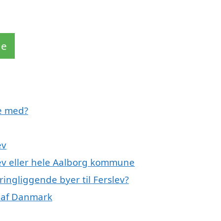
de
pe med?
ev
lev eller hele Aalborg kommune
ringliggende byer til Ferslev?
r af Danmark