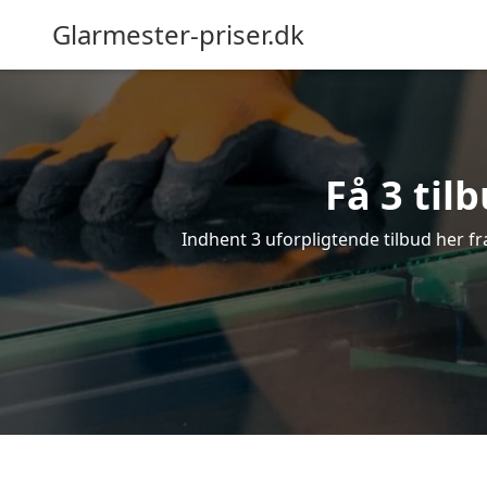
Glarmester-priser.dk
Få 3 til
Indhent 3 uforpligtende tilbud her fra