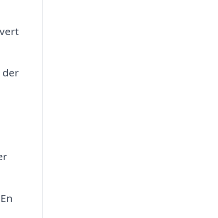
hvert
 der
er
 En