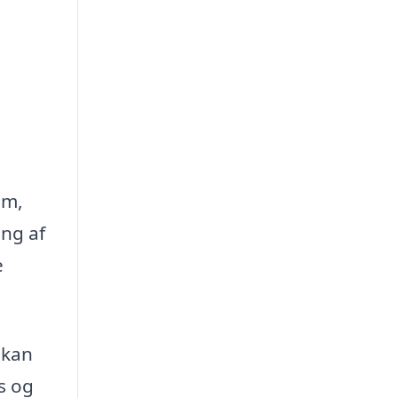
om,
ing af
e
 kan
s og