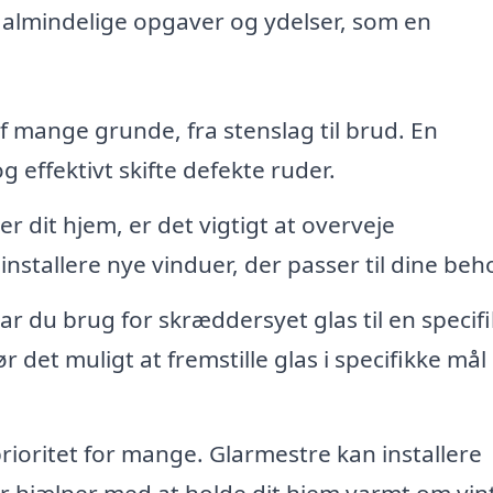
st almindelige opgaver og ydelser, som en
 mange grunde, fra stenslag til brud. En
 effektivt skifte defekte ruder.
 dit hjem, er det vigtigt at overveje
installere nye vinduer, der passer til dine beh
r du brug for skræddersyet glas til en specifi
det muligt at fremstille glas i specifikke mål
ioritet for mange. Glarmestre kan installere
er hjælper med at holde dit hjem varmt om vin