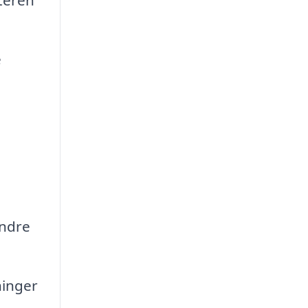
e
andre
ninger