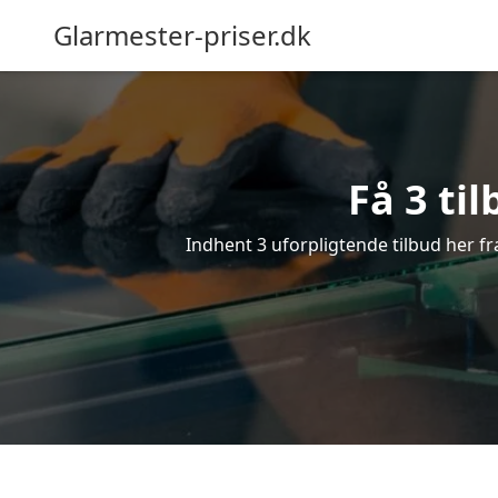
Glarmester-priser.dk
Få 3 ti
Indhent 3 uforpligtende tilbud her fra