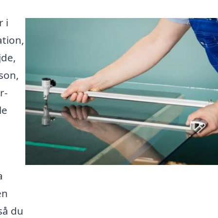
 i
tion,
jde,
rson,
r-
le
a
en
 så du