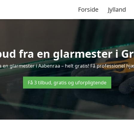
Forside
Jylland
lbud fra en glarmester i G
 en glarmester i Aabenraa – helt gratis! Få professionel hjæ
Få 3 tilbud, gratis og uforpligtende