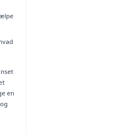
jælpe
 hvad
anset
et
ge en
 og