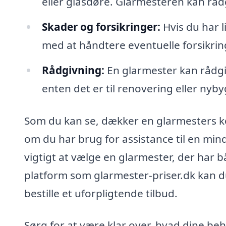
eller glasdøre. Glarmesteren kan råd
Skader og forsikringer:
Hvis du har l
med at håndtere eventuelle forsikring
Rådgivning:
En glarmester kan rådgiv
enten det er til renovering eller nyby
Som du kan se, dækker en glarmesters k
om du har brug for assistance til en mindr
vigtigt at vælge en glarmester, der har 
platform som glarmester-priser.dk kan du
bestille et uforpligtende tilbud.
Sørg for at være klar over, hvad dine beh