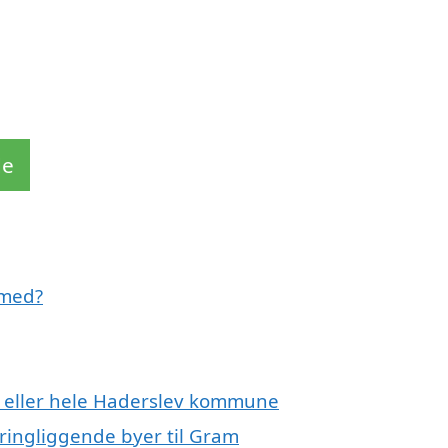
de
 med?
m eller hele Haderslev kommune
kringliggende byer til Gram