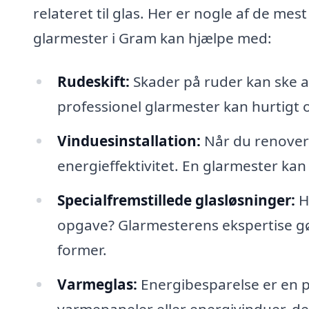
relateret til glas. Her er nogle af de me
glarmester i Gram kan hjælpe med:
Rudeskift:
Skader på ruder kan ske af
professionel glarmester kan hurtigt og
Vinduesinstallation:
Når du renoverer
energieffektivitet. En glarmester kan 
Specialfremstillede glasløsninger:
Ha
opgave? Glarmesterens ekspertise gør 
former.
Varmeglas:
Energibesparelse er en pr
varmepaneler eller energivinduer, d