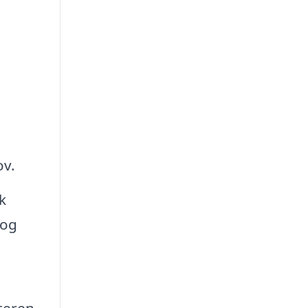
ov.
k
 og
teren