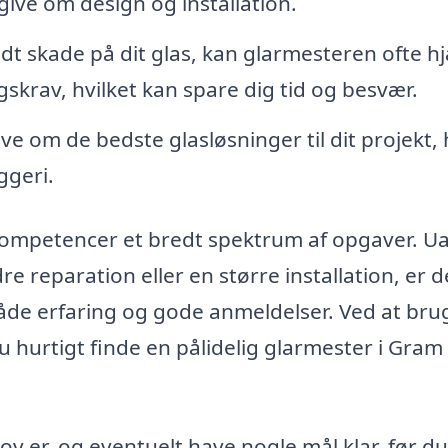
give om design og installation.
idt skade på dit glas, kan glarmesteren ofte h
skrav, hvilket kan spare dig tid og besvær.
e om de bedste glasløsninger til dit projekt,
ggeri.
ompetencer et bredt spektrum af opgaver. U
e reparation eller en større installation, er d
både erfaring og gode anmeldelser. Ved at bru
 hurtigt finde en pålidelig glarmester i Gram
ov er, og eventuelt have nogle mål klar, før du