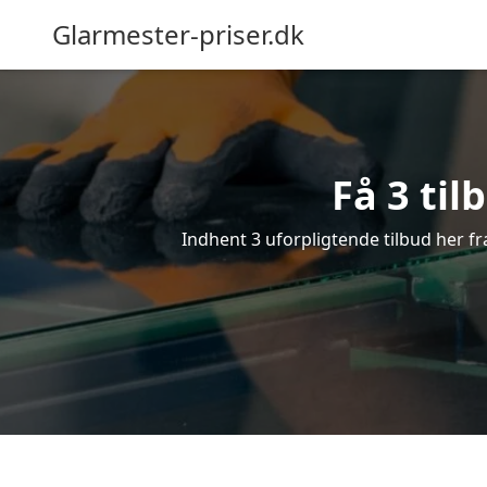
Glarmester-priser.dk
Få 3 til
Indhent 3 uforpligtende tilbud her fra