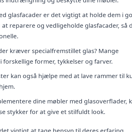
 glasfacader er det vigtigt at holde dem i g
at reparere og vedligeholde glasfacader, så 
onelle.
 der kræver specialfremstillet glas? Mange
i forskellige former, tykkelser og farver.
er kan også hjælpe med at lave rammer til k
 hjem.
plementere dine møbler med glasoverflader, 
 stykker for at give et stilfuldt look.
et vigtigt at tage hensyn til deres erfaring,