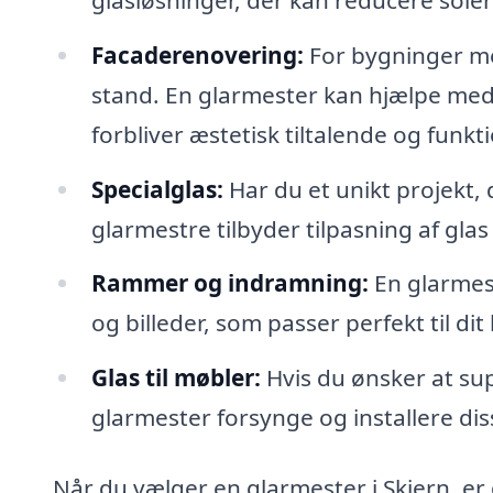
Facaderenovering:
For bygninger med
stand. En glarmester kan hjælpe med 
forbliver æstetisk tiltalende og funkti
Specialglas:
Har du et unikt projekt,
glarmestre tilbyder tilpasning af glas 
Rammer og indramning:
En glarmest
og billeder, som passer perfekt til dit
Glas til møbler:
Hvis du ønsker at su
glarmester forsynge og installere disse
Når du vælger en glarmester i Skjern, er d