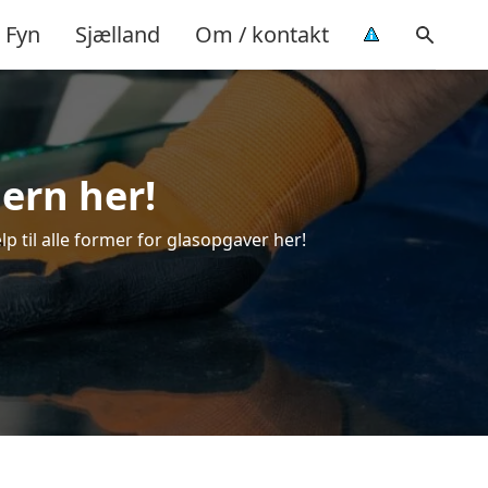
Fyn
Sjælland
Om / kontakt
jern her!
lp til alle former for glasopgaver her!