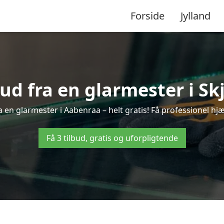
Forside
Jylland
bud fra en glarmester i Sk
 en glarmester i Aabenraa – helt gratis! Få professionel hjæ
Få 3 tilbud, gratis og uforpligtende