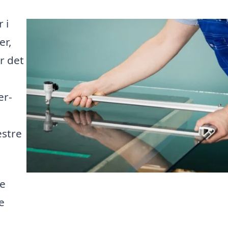
 i
er,
er det
er-
estre
le
e
t