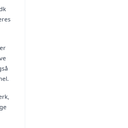
.dk
eres
 er
ive
gså
nel.
ærk,
øge