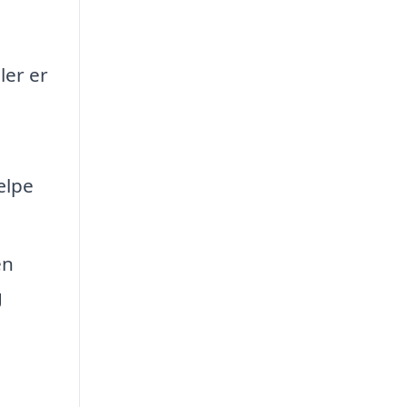
ler er
ælpe
en
g