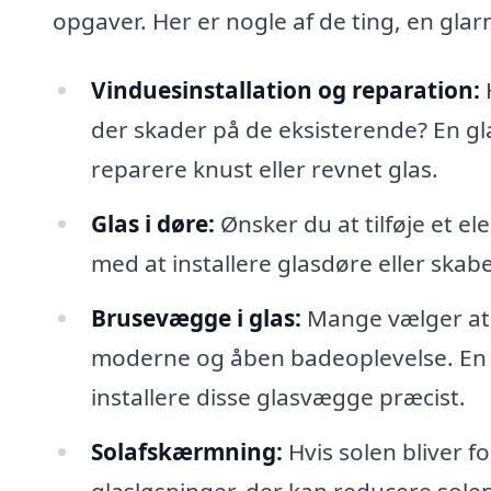
opgaver. Her er nogle af de ting, en gla
Vinduesinstallation og reparation:
H
der skader på de eksisterende? En g
reparere knust eller revnet glas.
Glas i døre:
Ønsker du at tilføje et el
med at installere glasdøre eller skab
Brusevægge i glas:
Mange vælger at f
moderne og åben badeoplevelse. En 
installere disse glasvægge præcist.
Solafskærmning:
Hvis solen bliver f
glasløsninger, der kan reducere sole