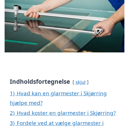
Indholdsfortegnelse
skjul
1)
Hvad kan en glarmester i Skjørring
hjælpe med?
2)
Hvad koster en glarmester i Skjørring?
3)
Fordele ved at vælge glarmester i