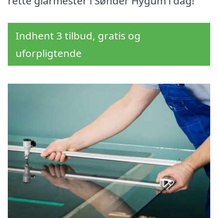
rette glarmester i Sønder Hygum i dag!
Indhent 3 tilbud, gratis og
uforpligtende