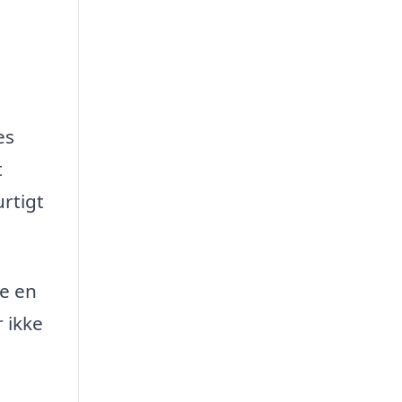
es
t
rtigt
re en
r ikke