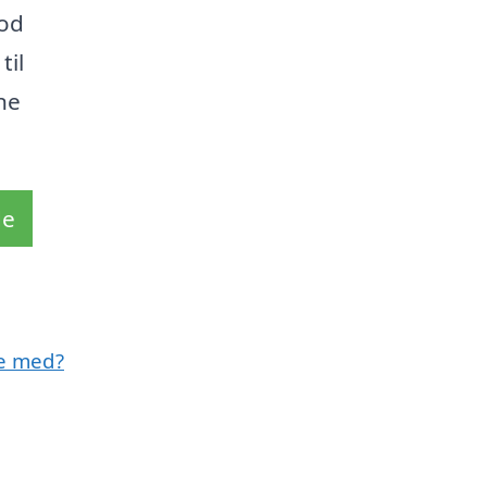
mod
til
ne
de
pe med?