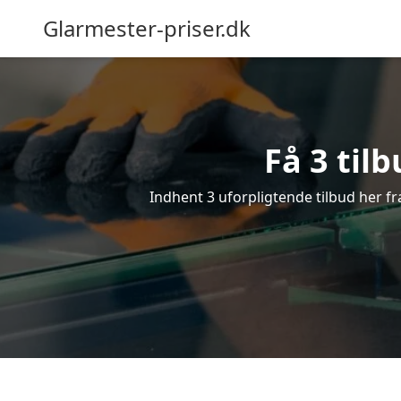
Glarmester-priser.dk
Få 3 til
Indhent 3 uforpligtende tilbud her fra