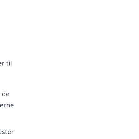
r til
 de
derne
ester