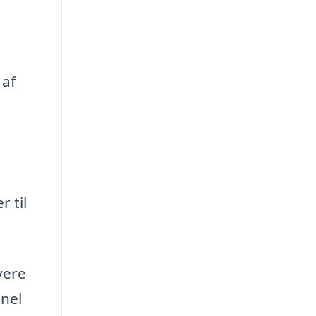
 af
 til
vere
onel