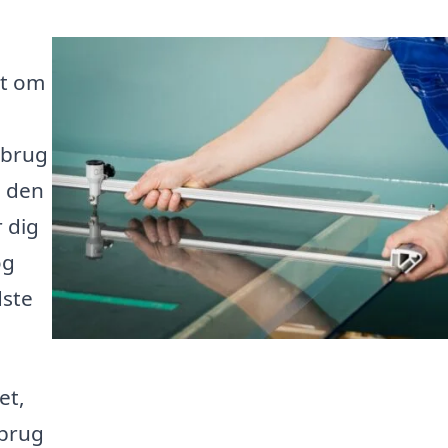
et om
 brug
e den
 dig
og
dste
et,
 brug