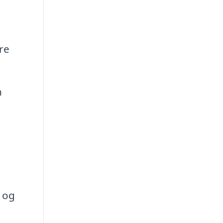
re
n
 og