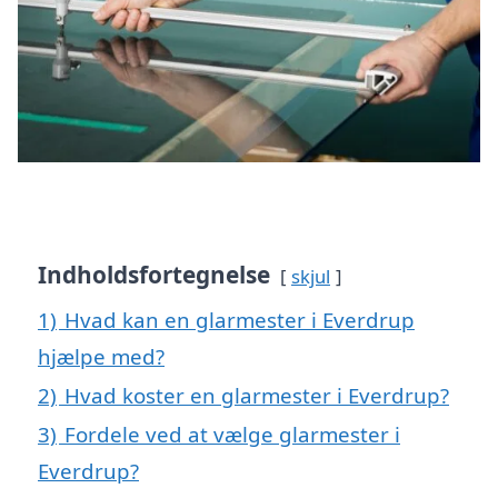
Indholdsfortegnelse
skjul
1)
Hvad kan en glarmester i Everdrup
hjælpe med?
2)
Hvad koster en glarmester i Everdrup?
3)
Fordele ved at vælge glarmester i
Everdrup?