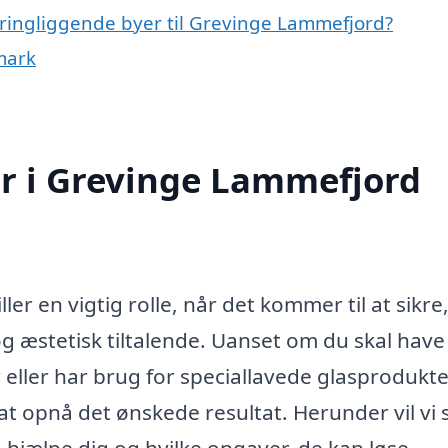
kringliggende byer til Grevinge Lammefjord?
mark
r i Grevinge Lammefjord
r en vigtig rolle, når det kommer til at sikre,
og æstetisk tiltalende. Uanset om du skal have
r eller har brug for speciallavede glasprodukte
at opnå det ønskede resultat. Herunder vil vi 
jælpe dig og hvilke opgaver, de kan løse.