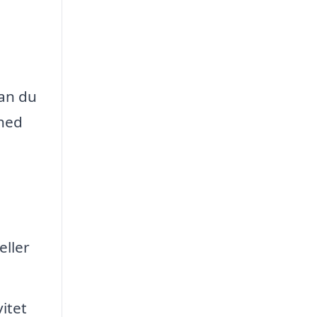
kan du
ghed
eller
vitet