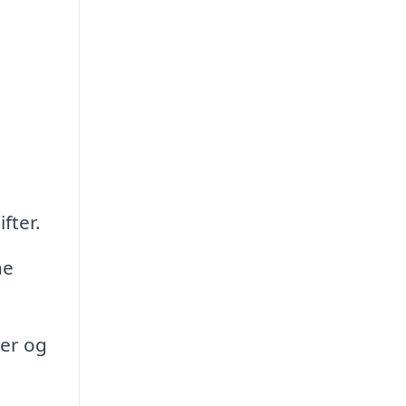
fter.
ne
ner og