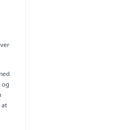
iver
 med
t og
n
 at