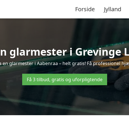
Forside
Jylland
 en glarmester i Grevinge
 en glarmester i Aabenraa – helt gratis! Få professionel hjæ
Få 3 tilbud, gratis og uforpligtende