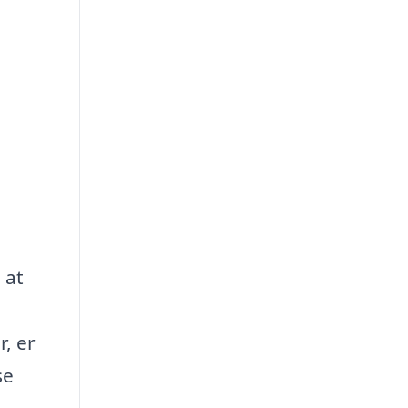
 at
r, er
se