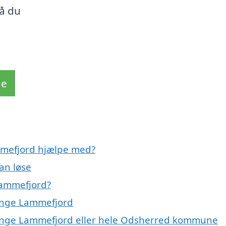
så du
de
mmefjord hjælpe med?
an løse
Lammefjord?
vinge Lammefjord
vinge Lammefjord eller hele Odsherred kommune