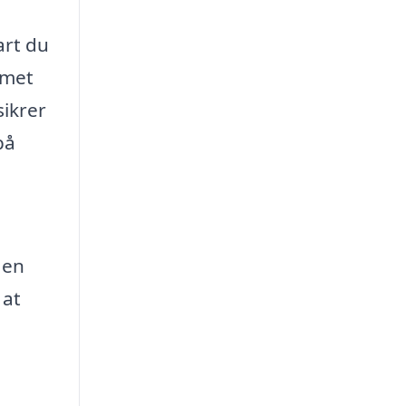
art du
emet
sikrer
på
 en
 at