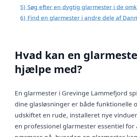
5)
Søg efter en dygtig glarmester i de om
6)
Find en glarmester i andre dele af Dan
Hvad kan en glarmeste
hjælpe med?
En glarmester i Grevinge Lammefjord spille
dine glasløsninger er både funktionelle 
udskiftet en rude, installeret nye vindue
en professionel glarmester essentiel for 
nærmere på, hvordan en glarmester kan h