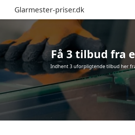
Glarmester-priser.dk
Få 3 tilbud fra
Indhent 3 uforpligtende tilbud her fra