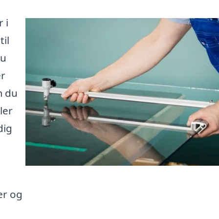
 i
il
du
er
m du
ler
dig
er og