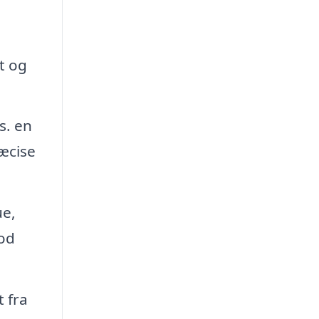
t og
s. en
æcise
ue,
mod
t fra