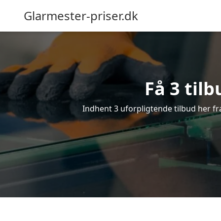
Glarmester-priser.dk
Få 3 tilb
Indhent 3 uforpligtende tilbud her fra