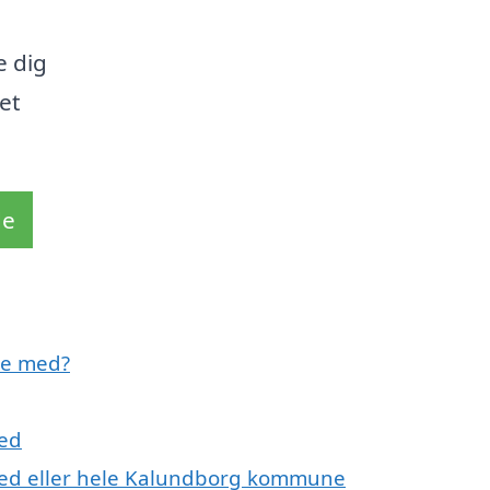
e dig
et
de
pe med?
red
dred eller hele Kalundborg kommune