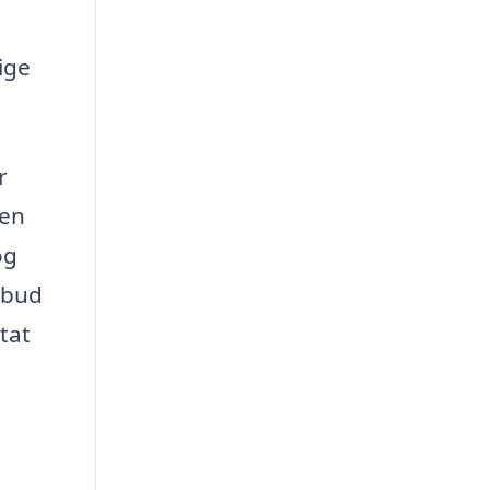
ige
.
r
 en
og
ilbud
tat