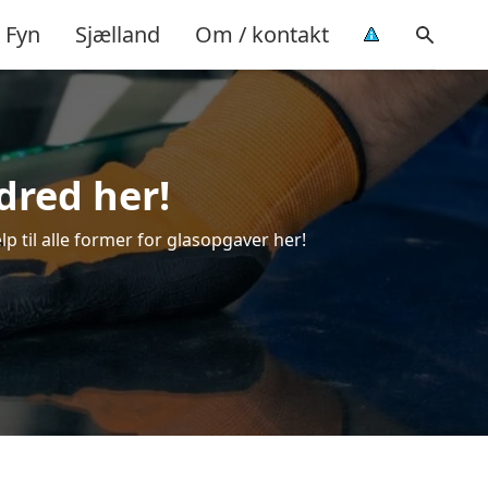
Fyn
Sjælland
Om / kontakt
ldred her!
lp til alle former for glasopgaver her!