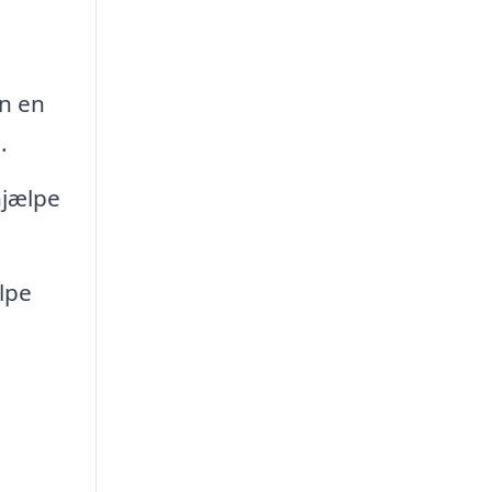
an en
.
hjælpe
lpe