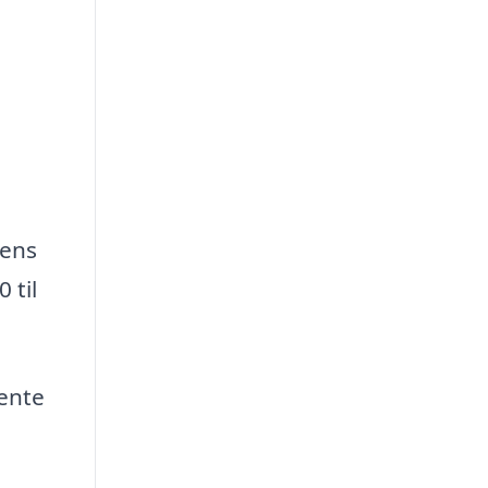
dens
 til
hente