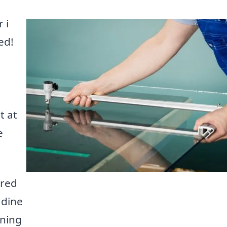
 i
ed!
t at
e
dred
 dine
dning