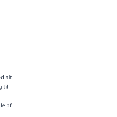
d alt
 til
le af