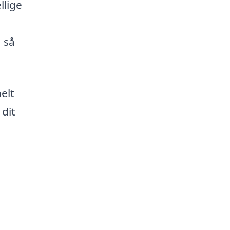
llige
 så
elt
 dit