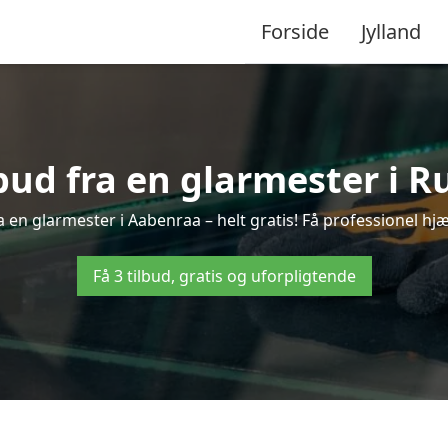
Forside
Jylland
lbud fra en glarmester i R
 en glarmester i Aabenraa – helt gratis! Få professionel hjæ
Få 3 tilbud, gratis og uforpligtende