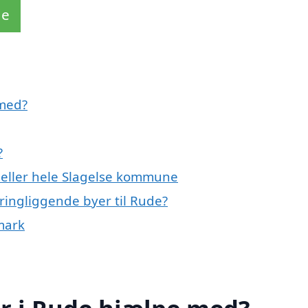
de
 med?
?
 eller hele Slagelse kommune
ringliggende byer til Rude?
mark