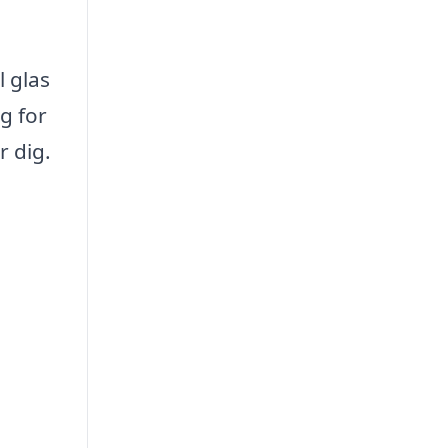
l glas
g for
r dig.