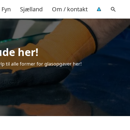
Fyn
Sjælland
Om / kontakt
ude her!
lp til alle former for glasopgaver her!