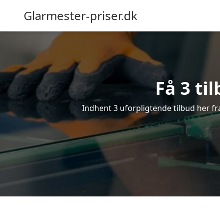
Glarmester-priser.dk
Få 3 ti
Indhent 3 uforpligtende tilbud her fra