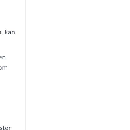
n, kan
en
 om
ster