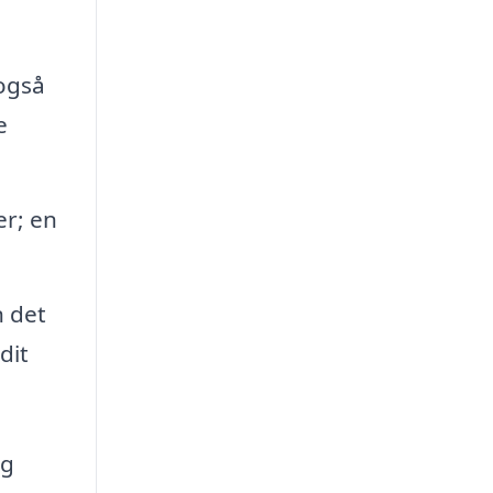
 også
e
r; en
n det
dit
ig