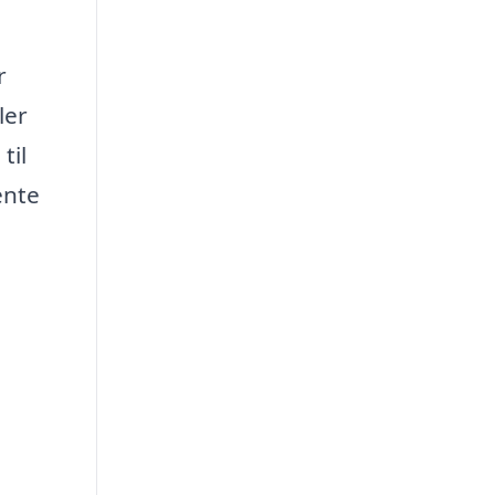
r
ler
til
ente