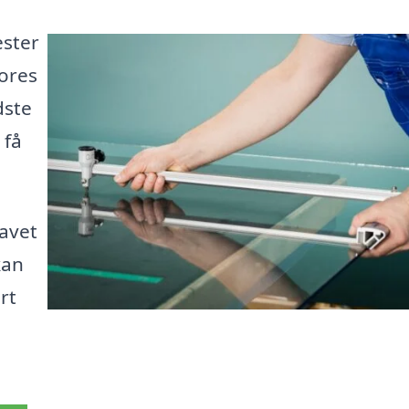
ester
Vores
dste
 få
lavet
kan
rt