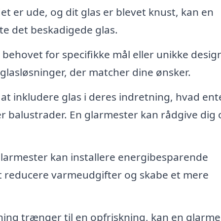
et er ude, og dit glas er blevet knust, kan en
tte det beskadigede glas.
behovet for specifikke mål eller unikke desig
lasløsninger, der matcher dine ønsker.
t inkludere glas i deres indretning, hvad ent
r balustrader. En glarmester kan rådgive dig
larmester kan installere energibesparende
t reducere varmeudgifter og skabe et mere
ing trænger til en opfriskning, kan en glarme