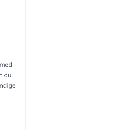
e med
om du
endige