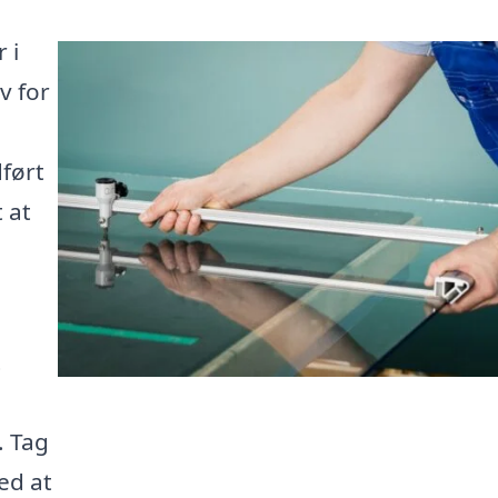
 i
v for
dført
 at
t
. Tag
ed at