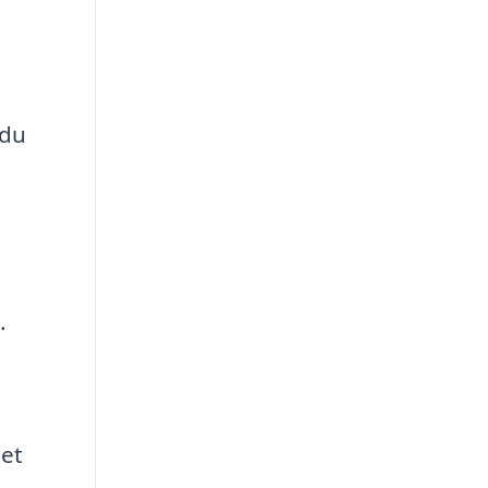
 du
.
 et