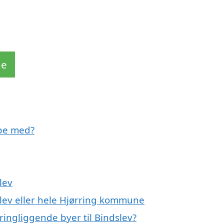
de
lpe med?
lev
slev eller hele Hjørring kommune
ringliggende byer til Bindslev?