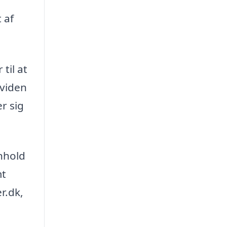
 af
til at
 viden
r sig
enhold
mt
r.dk,