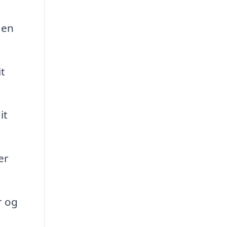
 en
it
it
er
r og