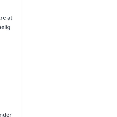
re at
åelig
under