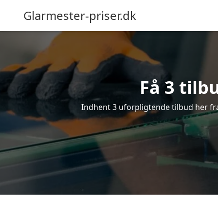
Glarmester-priser.dk
Få 3 tilb
Indhent 3 uforpligtende tilbud her fra