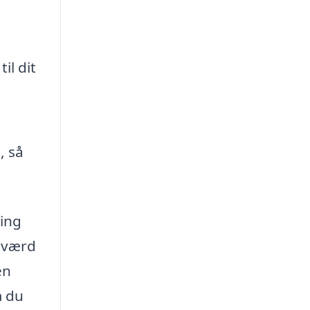
il dit
, så
ling
t værd
en
m du