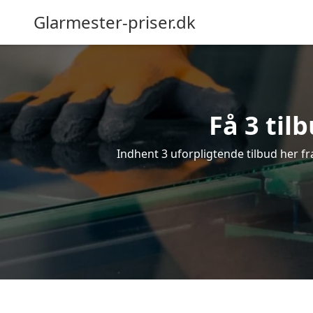
Glarmester-priser.dk
Få 3 til
Indhent 3 uforpligtende tilbud her fra