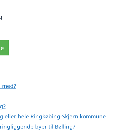
g
de
e med?
ng?
ing eller hele Ringkøbing-Skjern kommune
ingliggende byer til Bølling?