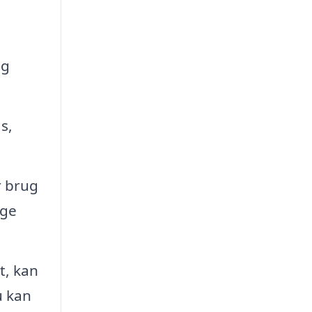
og
s,
r brug
ige
t, kan
u kan