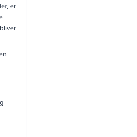
er, er
e
bliver
 en
og