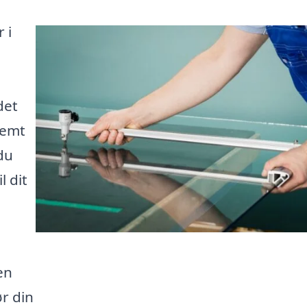
 i
det
nemt
du
l dit
en
r din