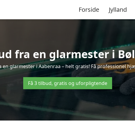
Forside
Jylland
bud fra en glarmester i Bøl
 en glarmester i Aabenraa – helt gratis! Få professionel hjæ
Få 3 tilbud, gratis og uforpligtende