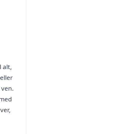
 alt,
eller
 ven.
 med
ver,