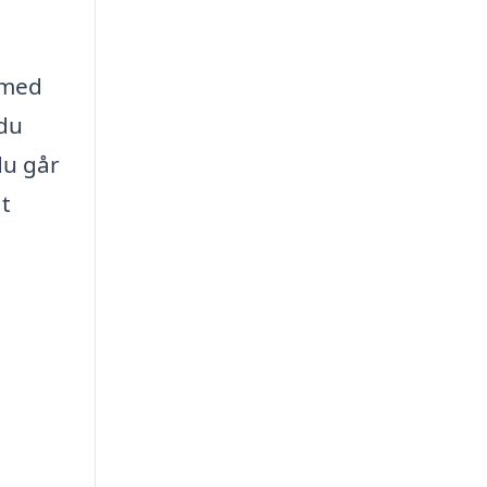
 med
 du
du går
at