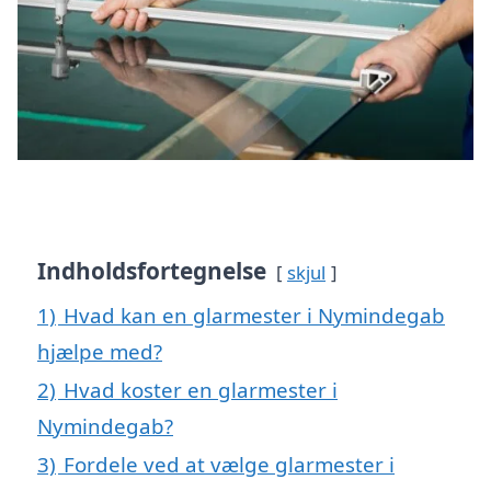
Indholdsfortegnelse
skjul
1)
Hvad kan en glarmester i Nymindegab
hjælpe med?
2)
Hvad koster en glarmester i
Nymindegab?
3)
Fordele ved at vælge glarmester i