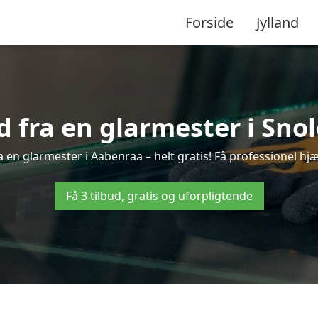
Forside
Jylland
ud fra en glarmester i Snol
 en glarmester i Aabenraa – helt gratis! Få professionel hjæ
Få 3 tilbud, gratis og uforpligtende