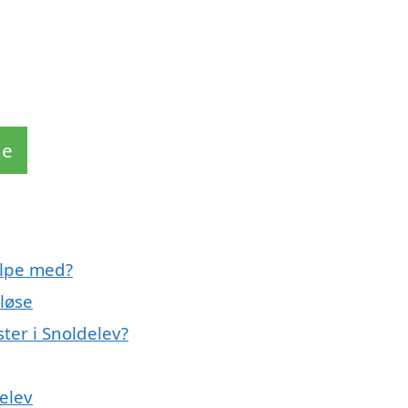
de
ælpe med?
løse
ter i Snoldelev?
elev