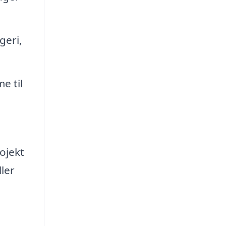
geri,
e til
rojekt
ller