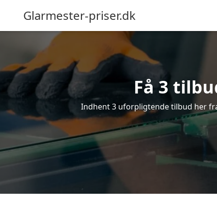
Glarmester-priser.dk
Få 3 tilb
Indhent 3 uforpligtende tilbud her fra