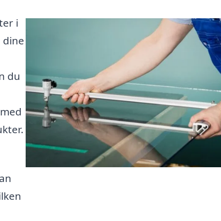
er i
l dine
n du
g med
ukter.
kan
ilken