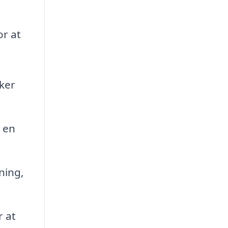
or at
ker
å en
ning,
r at