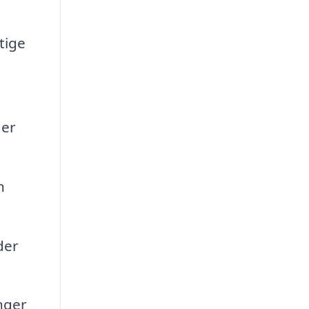
tige
der
n
der
nger