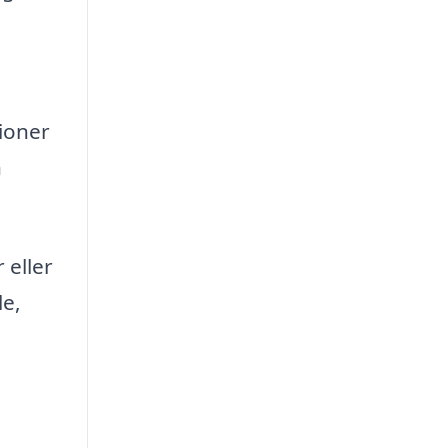
tioner
n
 eller
le,