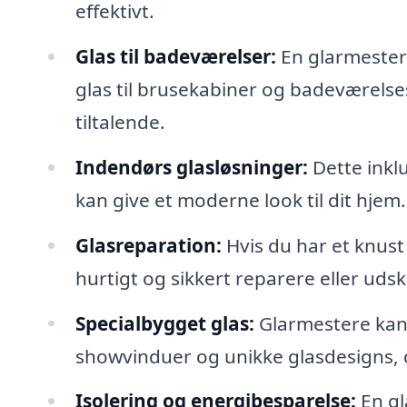
effektivt.
Glas til badeværelser:
En glarmester 
glas til brusekabiner og badeværelse
tiltalende.
Indendørs glasløsninger:
Dette inkl
kan give et moderne look til dit hjem.
Glasreparation:
Hvis du har et knust
hurtigt og sikkert reparere eller udski
Specialbygget glas:
Glarmestere kan
showvinduer og unikke glasdesigns, d
Isolering og energibesparelse:
En gl