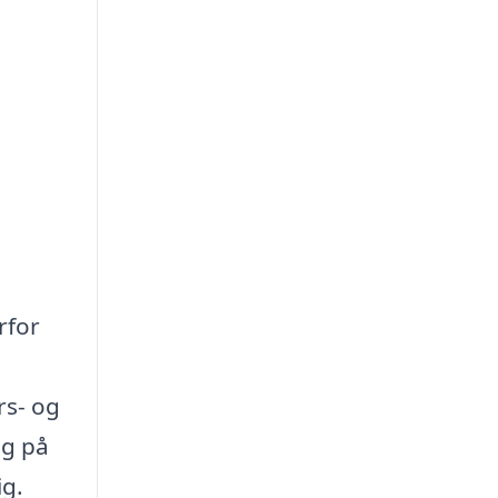
rfor
rs- og
ig på
ig.