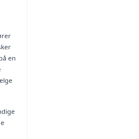
ører
sker
rpå en
e
vælge
ndige
ge