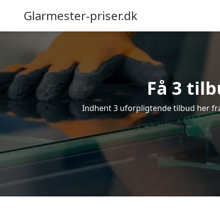
Glarmester-priser.dk
Få 3 til
Indhent 3 uforpligtende tilbud her fra