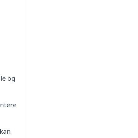
le og
ontere
 kan