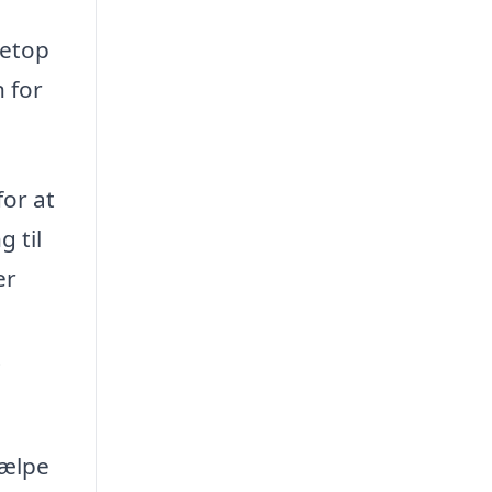
netop
 for
for at
 til
er
t
jælpe