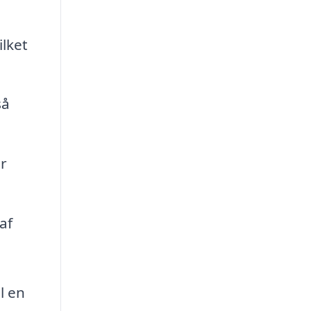
ilket
så
r
af
l en