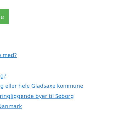
de
e med?
rg?
org eller hele Gladsaxe kommune
ringliggende byer til Søborg
f Danmark