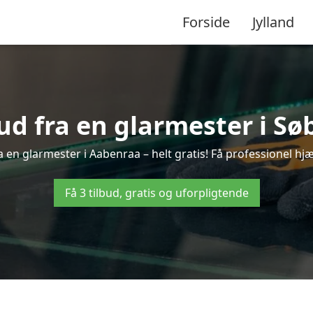
Forside
Jylland
bud fra en glarmester i Sø
 en glarmester i Aabenraa – helt gratis! Få professionel hjæ
Få 3 tilbud, gratis og uforpligtende