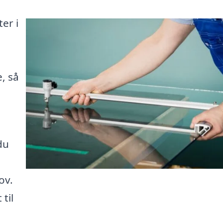
er i
, så
du
ov.
til