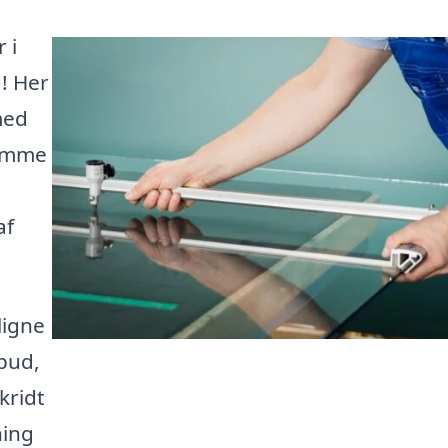
 i
d! Her
med
komme
af
ligne
lbud,
kridt
ning