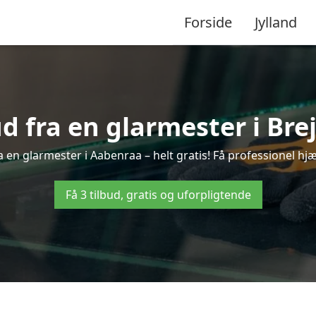
Forside
Jylland
ud fra en glarmester i Bre
 en glarmester i Aabenraa – helt gratis! Få professionel hjæ
Få 3 tilbud, gratis og uforpligtende