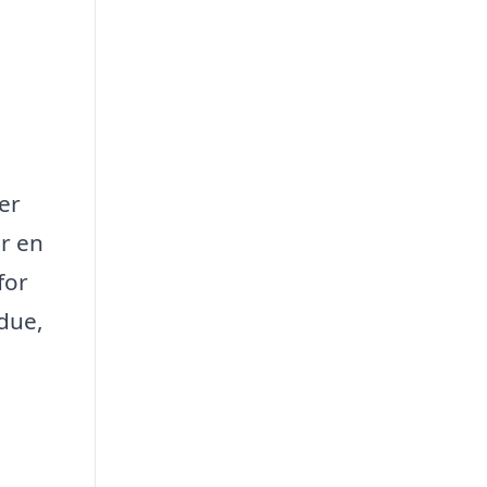
er
er en
for
ndue,