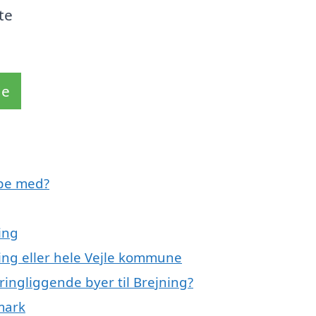
te
de
lpe med?
ing
ning eller hele Vejle kommune
ringliggende byer til Brejning?
mark