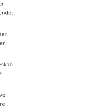
er
eendet
ter
er
eskab
e
ive
re