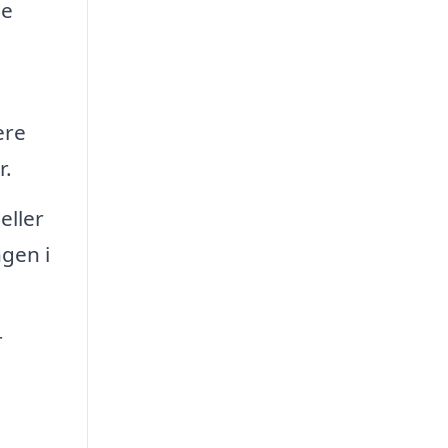
ne
ere
r.
eller
ngen i
r