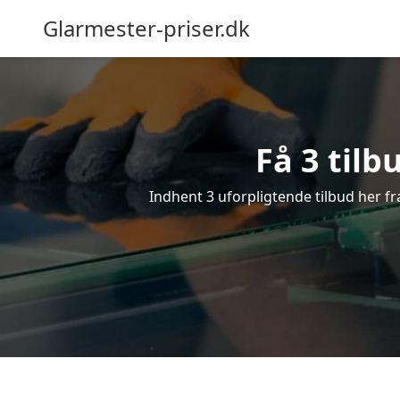
Glarmester-priser.dk
Få 3 tilb
Indhent 3 uforpligtende tilbud her fra