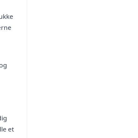
lukke
erne
 og
dig
le et