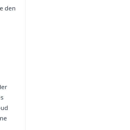
fe den
Her
es
bud
gne