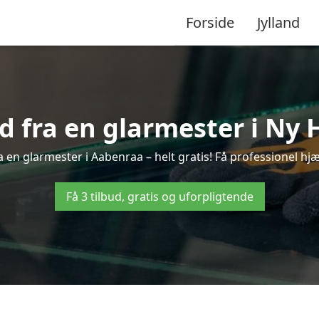
Forside
Jylland
ud fra en glarmester i Ny 
 en glarmester i Aabenraa – helt gratis! Få professionel hjæ
Få 3 tilbud, gratis og uforpligtende