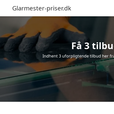
Glarmester-priser.dk
Få 3 tilb
Indhent 3 uforpligtende tilbud her fra