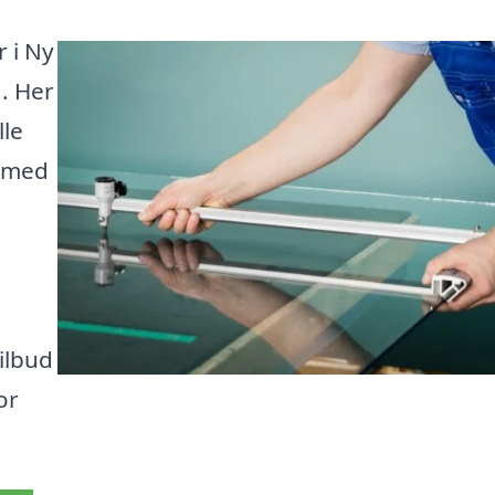
r i Ny
d. Her
lle
g med
ilbud
or