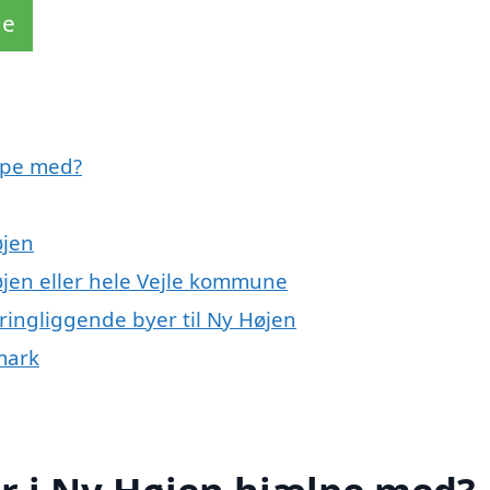
de
lpe med?
øjen
øjen eller hele Vejle kommune
ringliggende byer til Ny Højen
mark