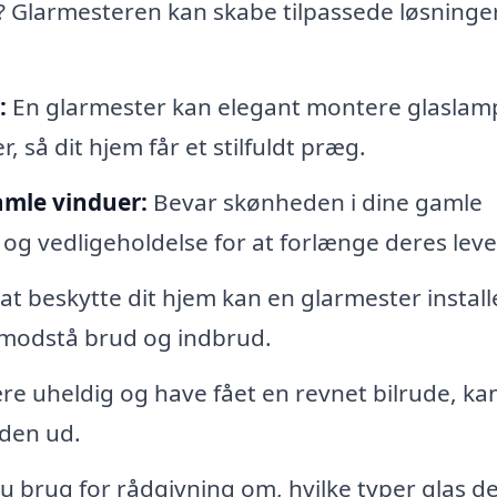
 Glarmesteren kan skabe tilpassede løsninger
:
En glarmester kan elegant montere glaslam
 så dit hjem får et stilfuldt præg.
amle vinduer:
Bevar skønheden i dine gamle
og vedligeholdelse for at forlænge deres leve
at beskytte dit hjem kan en glarmester install
t modstå brud og indbrud.
re uheldig og have fået en revnet bilrude, ka
 den ud.
 brug for rådgivning om, hvilke typer glas der