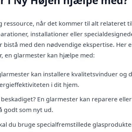
r i Ny Højen hjælpe med?
ressource, når det kommer til alt relateret til
rationer, installationer eller specialdesigned
er bistå med den nødvendige ekspertise. Her e
r, en glarmester kan hjælpe med:
larmester kan installere kvalitetsvinduer og 
gieffektiviteten i dit hjem.
t beskadiget? En glarmester kan reparere eller
så godt som nyt ud.
al du bruge specialfremstillede glasprodukter