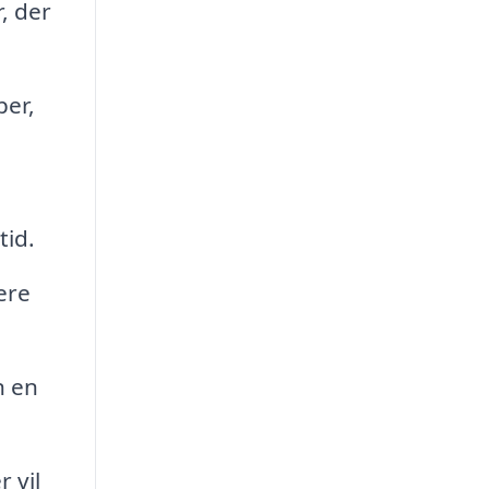
, der
per,
tid.
ere
n en
 vil