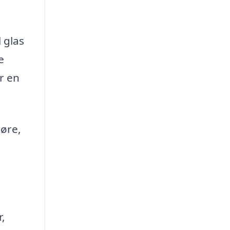
 glas
e
r en
døre,
,