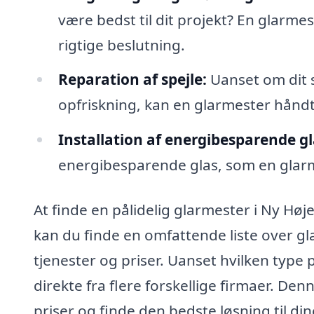
være bedst til dit projekt? En glarme
rigtige beslutning.
Reparation af spejle:
Uanset om dit sp
opfriskning, kan en glarmester hånd
Installation af energibesparende gl
energibesparende glas, som en glarme
At finde en pålidelig glarmester i Ny Høj
kan du finde en omfattende liste over g
tjenester og priser. Uanset hvilken type p
direkte fra flere forskellige firmaer. D
priser og finde den bedste løsning til di